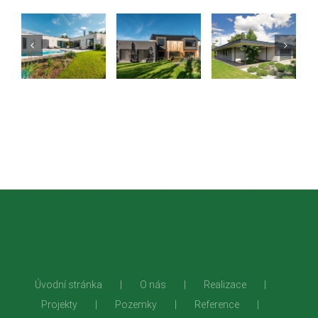
Úvodní stránka
O nás
Realizace
Projekty
Pozemky
Reference