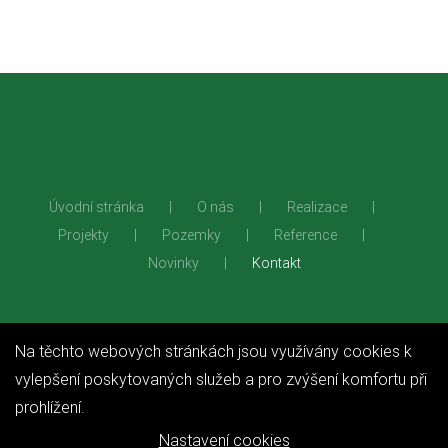
Úvodní stránka
O nás
Realizace
Projekty
Pozemky
Reference
Novinky
Kontakt
+420 728 212
info@dsk.cz
Belnická 988,
Na těchto webových stránkách jsou využívány cookies k
706
Jesenice 252 42
vylepšení poskytovaných služeb a pro zvýšení komfortu při
prohlížení.
Nastavení cookies