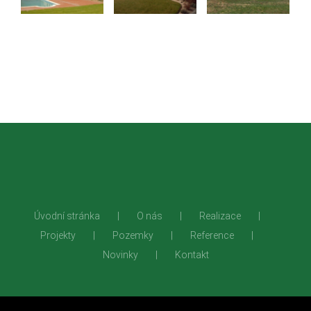
Úvodní stránka
O nás
Realizace
Projekty
Pozemky
Reference
Novinky
Kontakt
+420 728 212
info@dsk.cz
Belnická 988,